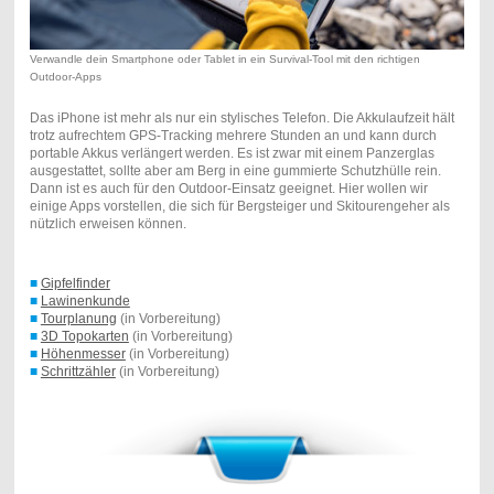
Verwandle dein Smartphone oder Tablet in ein Survival-Tool mit den richtigen
Outdoor-Apps
Das iPhone ist mehr als nur ein stylisches Telefon. Die Akkulaufzeit hält
trotz aufrechtem GPS-Tracking mehrere Stunden an und kann durch
portable Akkus verlängert werden. Es ist zwar mit einem Panzerglas
ausgestattet, sollte aber am Berg in eine gummierte Schutzhülle rein.
Dann ist es auch für den Outdoor-Einsatz geeignet. Hier wollen wir
einige Apps vorstellen, die sich für Bergsteiger und Skitourengeher als
nützlich erweisen können.
■
Gipfelfinder
■
Lawinenkunde
■
Tourplanung
(in Vorbereitung)
■
3D Topokarten
(in Vorbereitung)
■
Höhenmesser
(in Vorbereitung)
■
Schrittzähler
(in Vorbereitung)