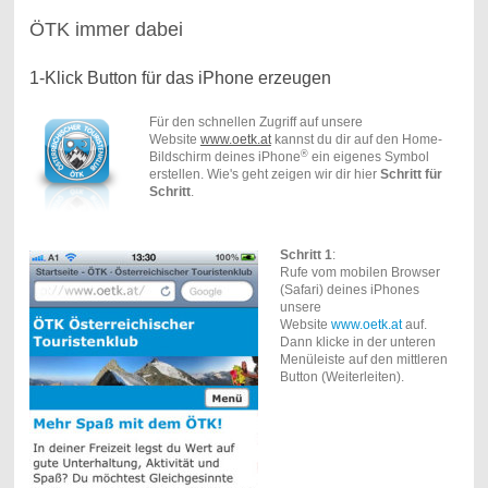
ÖTK immer dabei
1-Klick Button für das iPhone erzeugen
Für den schnellen Zugriff auf unsere
Website
www.oetk.at
kannst du dir auf den Home-
®
Bildschirm deines iPhone
ein eigenes Symbol
erstellen. Wie's geht zeigen wir dir hier
Schritt für
Schritt
.
Schritt 1
:
Rufe vom mobilen Browser
(Safari) deines iPhones
unsere
Website
www.oetk.at
auf.
Dann klicke in der unteren
Menüleiste auf den mittleren
Button (Weiterleiten).