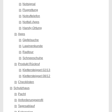
Notsignal
Flugrettung
Notruftelefon
Notfall-Apps
Handy-Ortung
Apps
Gipfelsuche
Lawinenkunde
Radtour
Schneeschuhe
Produkt Rückruf
Klettersteigset 02/13
Klettersteigset 08/12
Checklisten
Schutzhaus
Pacht
Anforderungsprofil
Tagesablauf