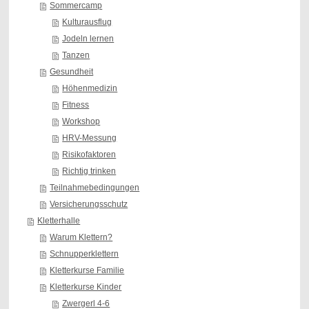
Sommercamp
Kulturausflug
Jodeln lernen
Tanzen
Gesundheit
Höhenmedizin
Fitness
Workshop
HRV-Messung
Risikofaktoren
Richtig trinken
Teilnahmebedingungen
Versicherungsschutz
Kletterhalle
Warum Klettern?
Schnupperklettern
Kletterkurse Familie
Kletterkurse Kinder
Zwergerl 4-6