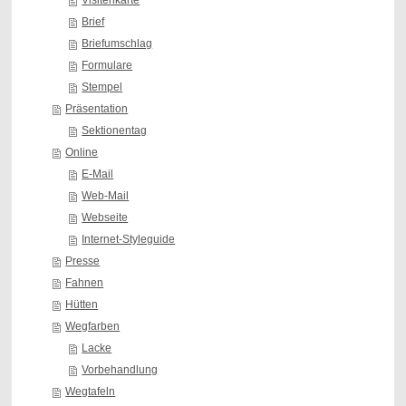
Visitenkarte
Brief
Briefumschlag
Formulare
Stempel
Präsentation
Sektionentag
Online
E-Mail
Web-Mail
Webseite
Internet-Styleguide
Presse
Fahnen
Hütten
Wegfarben
Lacke
Vorbehandlung
Wegtafeln