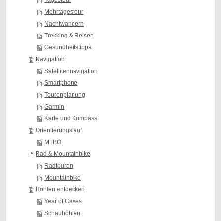
Tagestour
Mehrtagestour
Nachtwandern
Trekking & Reisen
Gesundheitstipps
Navigation
Satellitennavigation
Smartphone
Tourenplanung
Garmin
Karte und Kompass
Orientierungslauf
MTBO
Rad & Mountainbike
Radtouren
Mountainbike
Höhlen entdecken
Year of Caves
Schauhöhlen