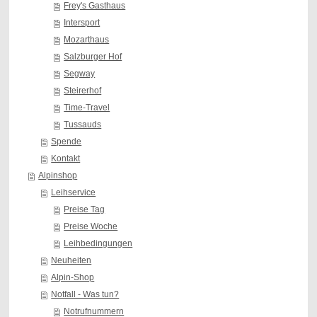
Frey's Gasthaus
Intersport
Mozarthaus
Salzburger Hof
Segway
Steirerhof
Time-Travel
Tussauds
Spende
Kontakt
Alpinshop
Leihservice
Preise Tag
Preise Woche
Leihbedingungen
Neuheiten
Alpin-Shop
Notfall - Was tun?
Notrufnummern