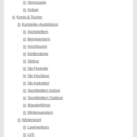
Vernissage
Antrag
Kurse & Touren
Kursleiter-Ausbildung
Alpinklettern
Bergwandern
Hochtouren
Klettersteige
Skitour
Ski-Freeride
Ski-Hochtour
Ski-Instruktor
Sportklettern Indoor
Sportklettern Outdoor
Wanderführer
Winterwandern
Wintersport
Lawinenkurs
LVS