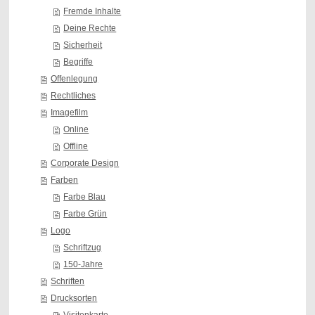
Fremde Inhalte
Deine Rechte
Sicherheit
Begriffe
Offenlegung
Rechtliches
Imagefilm
Online
Offline
Corporate Design
Farben
Farbe Blau
Farbe Grün
Logo
Schriftzug
150-Jahre
Schriften
Drucksorten