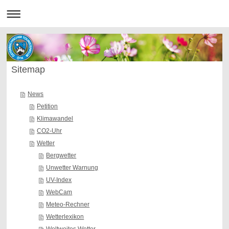
Sitemap
News
Petition
Klimawandel
CO2-Uhr
Wetter
Bergwetter
Unwetter Warnung
UV-Index
WebCam
Meteo-Rechner
Wetterlexikon