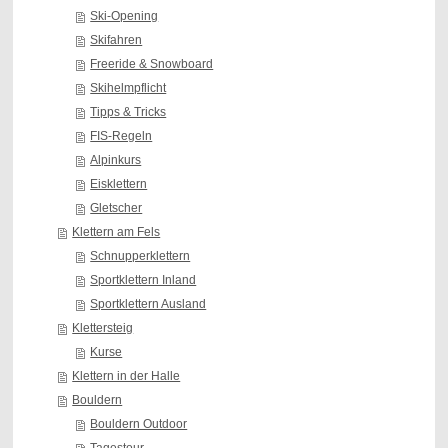
Ski-Opening
Skifahren
Freeride & Snowboard
Skihelmpflicht
Tipps & Tricks
FIS-Regeln
Alpinkurs
Eisklettern
Gletscher
Klettern am Fels
Schnupperklettern
Sportklettern Inland
Sportklettern Ausland
Klettersteig
Kurse
Klettern in der Halle
Bouldern
Bouldern Outdoor