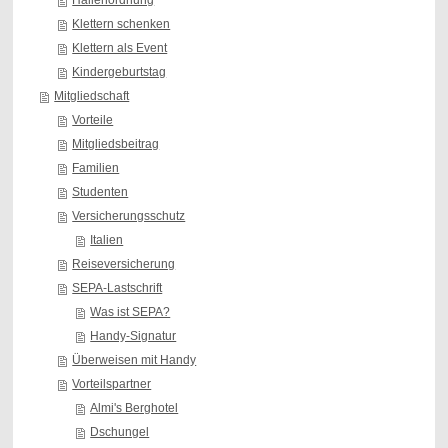
Hallenordnung
Klettern schenken
Klettern als Event
Kindergeburtstag
Mitgliedschaft
Vorteile
Mitgliedsbeitrag
Familien
Studenten
Versicherungsschutz
Italien
Reiseversicherung
SEPA-Lastschrift
Was ist SEPA?
Handy-Signatur
Überweisen mit Handy
Vorteilspartner
Almi's Berghotel
Dschungel