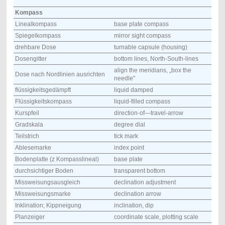
Kompass
Linealkompass
base plate compass
Spiegelkompass
mirror sight compass
drehbare Dose
turnable capsule (housing)
Dosengitter
bottom lines, North-South-lines
align the meridians, „box the
Dose nach Nordlinien ausrichten
needle"
flüssigkeitsgedämpft
liquid damped
Flüssigkeitskompass
liquid-filled compass
Kurspfeil
direction-of—travel-arrow
Gradskala
degree dial
Teilstrich
tick mark
Ablesemarke
index point
Bodenplatte (z Kompasslineal)
base plate
durchsichtiger Boden
transparent bottom
Missweisungsausgleich
declination adjustment
Missweisungsmarke
declination arrow
Inklination; Kippneigung
inclination, dip
Planzeiger
coordinate scale, plotting scale