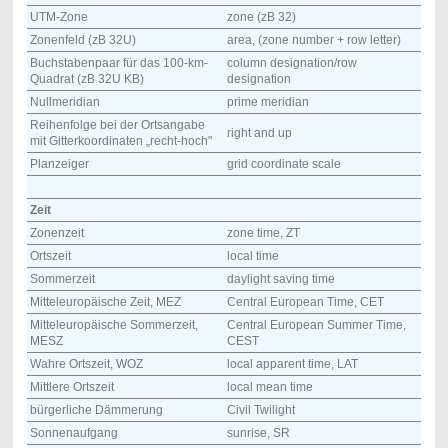
UTM-Zone
zone (zB 32)
Zonenfeld (zB 32U)
area, (zone number + row letter)
Buchstabenpaar für das 100-km-
column designation/row
Quadrat (zB 32U KB)
designation
Nullmeridian
prime meridian
Reihenfolge bei der Ortsangabe
right and up
mit Gitterkoordinaten „recht-hoch"
Planzeiger
grid coordinate scale
Zeit
Zonenzeit
zone time, ZT
Ortszeit
local time
Sommerzeit
daylight saving time
Mitteleuropäische Zeit, MEZ
Central European Time, CET
Mitteleuropäische Sommerzeit,
Central European Summer Time,
MESZ
CEST
Wahre Ortszeit, WOZ
local apparent time, LAT
Mittlere Ortszeit
local mean time
bürgerliche Dämmerung
Civil Twilight
Sonnenaufgang
sunrise, SR