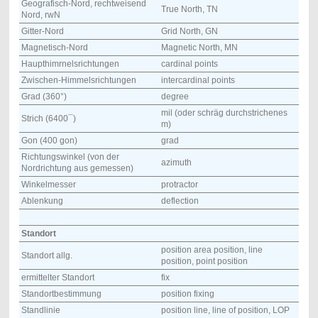
Geografisch-Nord, rechtweisend
True North, TN
Nord, rwN
Gitter-Nord
Grid North, GN
Magnetisch-Nord
Magnetic North, MN
Haupthimrnelsrichtungen
cardinal points
Zwischen-Himmelsrichtungen
intercardinal points
Grad (360°)
degree
mil (oder schräg durchstrichenes
Strich (6400¯)
m)
Gon (400 gon)
grad
Richtungswinkel (von der
azimuth
Nordrichtung aus gemessen)
Winkelmesser
protractor
Ablenkung
deflection
Standort
position area position, line
Standort allg.
position, point position
ermittelter Standort
fix
Standortbestimmung
position fixing
Standlinie
position line, line of position, LOP