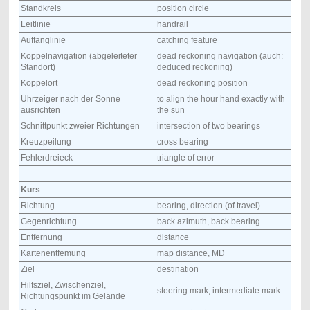
Standkreis
position circle
Leitlinie
handrail
Auffanglinie
catching feature
Koppelnavigation (abgeleiteter
dead reckoning navigation (auch:
Standort)
deduced reckoning)
Koppelort
dead reckoning position
Uhrzeiger nach der Sonne
to align the hour hand exactly with
ausrichten
the sun
Schnittpunkt zweier Richtungen
intersection of two bearings
Kreuzpeilung
cross bearing
Fehlerdreieck
triangle of error
Kurs
Richtung
bearing, direction (of travel)
Gegenrichtung
back azimuth, back bearing
Entfernung
distance
Kartenentfemung
map distance, MD
Ziel
destination
Hilfsziel, Zwischenziel,
steering mark, intermediate mark
Richtungspunkt im Gelände