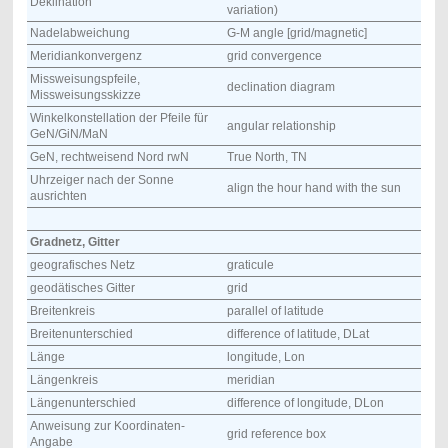
Deklination
variation)
Nadelabweichung
G-M angle [grid/magnetic]
Meridiankonvergenz
grid convergence
Missweisungspfeile,
declination diagram
Missweisungsskizze
Winkelkonstellation der Pfeile für
angular relationship
GeN/GiN/MaN
GeN, rechtweisend Nord rwN
True North, TN
Uhrzeiger nach der Sonne
align the hour hand with the sun
ausrichten
Gradnetz, Gitter
geografisches Netz
graticule
geodätisches Gitter
grid
Breitenkreis
parallel of latitude
Breitenunterschied
difference of latitude, DLat
Länge
longitude, Lon
Längenkreis
meridian
Längenunterschied
difference of longitude, DLon
Anweisung zur Koordinaten-
grid reference box
Angabe