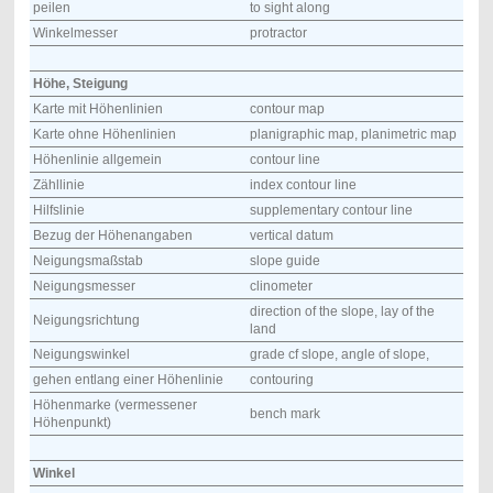
peilen
to sight along
Winkelmesser
protractor
Höhe, Steigung
Karte mit Höhenlinien
contour map
Karte ohne Höhenlinien
planigraphic map, planimetric map
Höhenlinie allgemein
contour line
Zähllinie
index contour line
Hilfslinie
supplementary contour line
Bezug der Höhenangaben
vertical datum
Neigungsmaßstab
slope guide
Neigungsmesser
clinometer
direction of the slope, lay of the
Neigungsrichtung
land
Neigungswinkel
grade cf slope, angle of slope,
gehen entlang einer Höhenlinie
contouring
Höhenmarke (vermessener
bench mark
Höhenpunkt)
Winkel