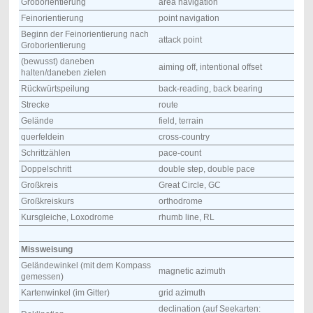
Groborientierung
area navigation
Feinorientierung
point navigation
Beginn der Feinorientierung nach
attack point
Groborientierung
(bewusst) daneben
aiming off, intentional offset
halten/daneben zielen
Rückwürtspeilung
back-reading, back bearing
Strecke
route
Gelände
field, terrain
querfeldein
cross-country
Schrittzählen
pace-count
Doppelschritt
double step, double pace
Großkreis
Great Circle, GC
Großkreiskurs
orthodrome
Kursgleiche, Loxodrome
rhumb line, RL
Missweisung
Geländewinkel (mit dem Kompass
magnetic azimuth
gemessen)
Kartenwinkel (im Gitter)
grid azimuth
declination (auf Seekarten: