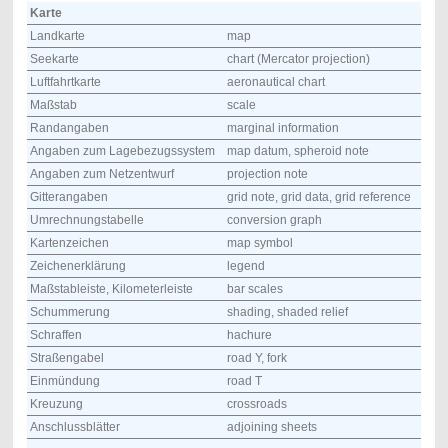
Karte
Landkarte
map
Seekarte
chart (Mercator projection)
Luftfahrtkarte
aeronautical chart
Maßstab
scale
Randangaben
marginal information
Angaben zum Lagebezugssystem
map datum, spheroid note
Angaben zum Netzentwurf
projection note
Gitterangaben
grid note, grid data, grid reference
Umrechnungstabelle
conversion graph
Kartenzeichen
map symbol
Zeichenerklärung
legend
Maßstableiste, Kilometerleiste
bar scales
Schummerung
shading, shaded relief
Schraffen
hachure
Straßengabel
road Y, fork
Einmündung
road T
Kreuzung
crossroads
Anschlussblätter
adjoining sheets