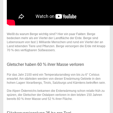
Weißt du warum Berge wichtig sind? Hier ein paar Fakten: Berge
bedecken mehr als ein Viertel der Landfläche der Erde. Berge sind
Lebensraum von fast 1 Milliarde Menschen und rund ein Viertel der an
Land lebenden Tiere und Pflanzen. Berge versorgen die Erde mit knapp
70 % des verfügbaren Süßwassers.
Gletscher haben 60 % ihrer Masse verloren
Für das Jahr 2100 wird ein Temperaturanstieg von bis zu 6° Celsius
erwartet. Am stärksten werden von dieser Erwärmung Gebiete in den
hohen Lagen Vorarlbergs, Tirols, Salzburgs und Kärntens betroffen sein.
Die Alpen Österreichs bekamen die Erderwärmung schon relativ früh zu
spüren, die Gletscher der Ostalpen verloren in den letzten 150 Jahren
bereits 60 % ihrer Masse und 52 % ihrer Fläche.