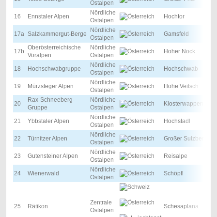
Ostalpen
Nördliche
16
Ennstaler Alpen
Hochtor
Ostalpen
Nördliche
17a
Salzkammergut-Berge
Gamsfeld
Ostalpen
Oberösterreichische
Nördliche
17b
Hoher Nock
Voralpen
Ostalpen
Nördliche
18
Hochschwabgruppe
Hochschwab
Ostalpen
Nördliche
19
Mürzsteger Alpen
Hohe Veitsch
Ostalpen
Rax-Schneeberg-
Nördliche
20
Klosterwappen
Gruppe
Ostalpen
Nördliche
21
Ybbstaler Alpen
Hochstadl
Ostalpen
Nördliche
22
Türnitzer Alpen
Großer Sulzberg
Ostalpen
Nördliche
23
Gutensteiner Alpen
Reisalpe
Ostalpen
Nördliche
24
Wienerwald
Schöpfl
Ostalpen
Zentrale
25
Rätikon
Schesaplana
Ostalpen