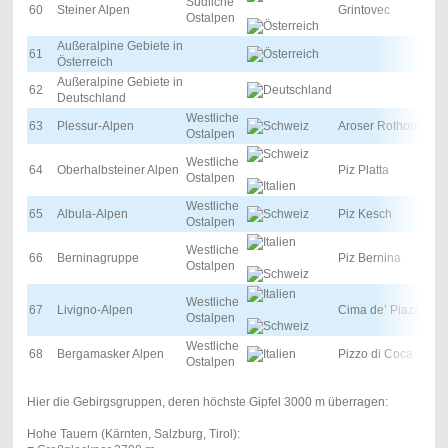
Südliche
60
Steiner Alpen
Grintovec
Ostalpen
Außeralpine Gebiete in
61
Österreich
Außeralpine Gebiete in
62
Deutschland
Westliche
63
Plessur-Alpen
Aroser Rothorn
Ostalpen
Westliche
64
Oberhalbsteiner Alpen
Piz Platta
Ostalpen
Westliche
65
Albula-Alpen
Piz Kesch
Ostalpen
Westliche
66
Berninagruppe
Piz Bernina
Ostalpen
Westliche
67
Livigno-Alpen
Cima de’ Piazzi
Ostalpen
Westliche
68
Bergamasker Alpen
Pizzo di Coca
Ostalpen
Hier die Gebirgsgruppen, deren höchste Gipfel 3000 m überragen:
Hohe Tauern (Kärnten, Salzburg, Tirol):