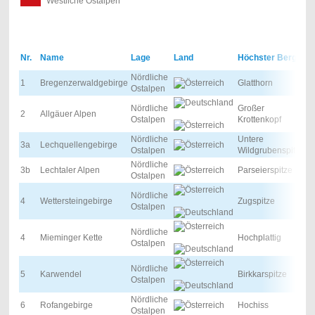
Westliche Ostalpen
Nr.
Name
Lage
Land
Höchster Berg
Nördliche
1
Bregenzerwaldgebirge
Glatthorn
Ostalpen
Nördliche
Großer
2
Allgäuer Alpen
Ostalpen
Krottenkopf
Nördliche
Untere
3a
Lechquellengebirge
Ostalpen
Wildgrubenspitze
Nördliche
3b
Lechtaler Alpen
Parseierspitze
Ostalpen
Nördliche
4
Wettersteingebirge
Zugspitze
Ostalpen
Nördliche
4
Mieminger Kette
Hochplattig
Ostalpen
Nördliche
5
Karwendel
Birkkarspitze
Ostalpen
Nördliche
6
Rofangebirge
Hochiss
Ostalpen