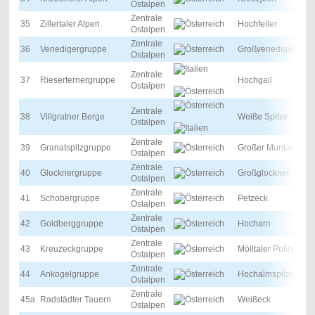
Ostalpen
Zentrale
35
Zillertaler Alpen
Hochfeiler
Ostalpen
Zentrale
36
Venedigergruppe
Großvenediger
Ostalpen
Zentrale
37
Rieserfernergruppe
Hochgall
Ostalpen
Zentrale
38
Villgratner Berge
Weiße Spitze
Ostalpen
Zentrale
39
Granatspitzgruppe
Großer Muntanitz
Ostalpen
Zentrale
40
Glocknergruppe
Großglockner
Ostalpen
Zentrale
41
Schobergruppe
Petzeck
Ostalpen
Zentrale
42
Goldberggruppe
Hocharn
Ostalpen
Zentrale
43
Kreuzeckgruppe
Mölltaler Polinik
Ostalpen
Zentrale
44
Ankogelgruppe
Hochalmspitze
Ostalpen
Zentrale
45a
Radstädter Tauern
Weißeck
Ostalpen