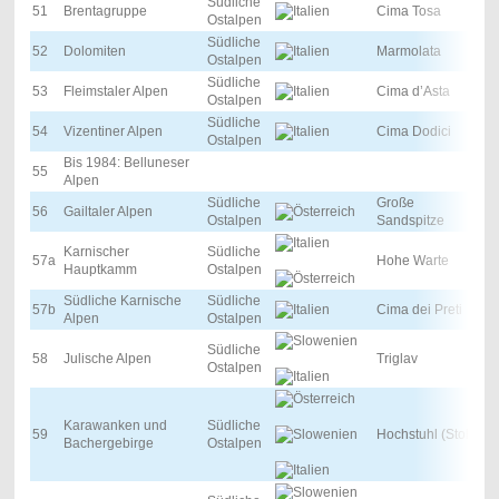
Südliche
51
Brentagruppe
Cima Tosa
Ostalpen
Südliche
52
Dolomiten
Marmolata
Ostalpen
Südliche
53
Fleimstaler Alpen
Cima d’Asta
Ostalpen
Südliche
54
Vizentiner Alpen
Cima Dodici
Ostalpen
Bis 1984: Belluneser
55
Alpen
Südliche
Große
56
Gailtaler Alpen
Ostalpen
Sandspitze
Karnischer
Südliche
57a
Hohe Warte
Hauptkamm
Ostalpen
Südliche Karnische
Südliche
57b
Cima dei Preti
Alpen
Ostalpen
Südliche
58
Julische Alpen
Triglav
Ostalpen
Karawanken und
Südliche
59
Hochstuhl (Stol)
Bachergebirge
Ostalpen