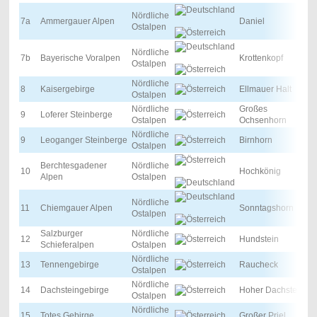
Nördliche
7a
Ammergauer Alpen
Daniel
Ostalpen
Nördliche
7b
Bayerische Voralpen
Krottenkopf
Ostalpen
Nördliche
8
Kaisergebirge
Ellmauer Halt
Ostalpen
Nördliche
Großes
9
Loferer Steinberge
Ostalpen
Ochsenhorn
Nördliche
9
Leoganger Steinberge
Birnhorn
Ostalpen
Berchtesgadener
Nördliche
10
Hochkönig
Alpen
Ostalpen
Nördliche
11
Chiemgauer Alpen
Sonntagshorn
Ostalpen
Salzburger
Nördliche
12
Hundstein
Schieferalpen
Ostalpen
Nördliche
13
Tennengebirge
Raucheck
Ostalpen
Nördliche
14
Dachsteingebirge
Hoher Dachstein
Ostalpen
Nördliche
15
Totes Gebirge
Großer Priel