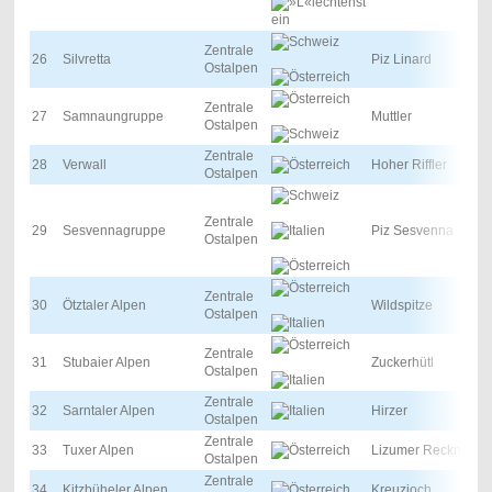
Zentrale
26
Silvretta
Piz Linard
Ostalpen
Zentrale
27
Samnaungruppe
Muttler
Ostalpen
Zentrale
28
Verwall
Hoher Riffler
Ostalpen
Zentrale
29
Sesvennagruppe
Piz Sesvenna
Ostalpen
Zentrale
30
Ötztaler Alpen
Wildspitze
Ostalpen
Zentrale
31
Stubaier Alpen
Zuckerhütl
Ostalpen
Zentrale
32
Sarntaler Alpen
Hirzer
Ostalpen
Zentrale
33
Tuxer Alpen
Lizumer Reckner
Ostalpen
Zentrale
34
Kitzbüheler Alpen
Kreuzjoch