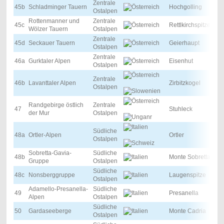
Zentrale
45b
Schladminger Tauern
Hochgolling
Ostalpen
Rottenmanner und
Zentrale
45c
Rettlkirchspitze
Wölzer Tauern
Ostalpen
Zentrale
45d
Seckauer Tauern
Geierhaupt
Ostalpen
Zentrale
46a
Gurktaler Alpen
Eisenhut
Ostalpen
Zentrale
46b
Lavanttaler Alpen
Zirbitzkogel
Ostalpen
Randgebirge östlich
Zentrale
47
Stuhleck
der Mur
Ostalpen
Südliche
48a
Ortler-Alpen
Ortler
Ostalpen
Sobretta-Gavia-
Südliche
48b
Monte Sobretta
Gruppe
Ostalpen
Südliche
48c
Nonsberggruppe
Laugenspitze
Ostalpen
Adamello-Presanella-
Südliche
49
Presanella
Alpen
Ostalpen
Südliche
50
Gardaseeberge
Monte Cadria
Ostalpen