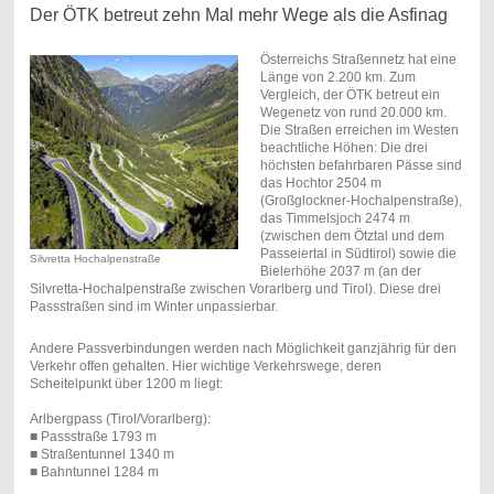
Der ÖTK betreut zehn Mal mehr Wege als die Asfinag
Österreichs Straßennetz hat eine
Länge von 2.200 km. Zum
Vergleich, der ÖTK betreut ein
Wegenetz von rund 20.000 km.
Die Straßen erreichen im Westen
beachtliche Höhen: Die drei
höchsten befahrbaren Pässe sind
das Hochtor 2504 m
(Großglockner-Hochalpenstraße),
das Timmelsjoch 2474 m
(zwischen dem Ötztal und dem
Passeiertal in Südtirol) sowie die
Silvretta Hochalpenstraße
Bielerhöhe 2037 m (an der
Silvretta-Hochalpenstraße zwischen Vorarlberg und Tirol). Diese drei
Passstraßen sind im Winter unpassierbar.
Andere Passverbindungen werden nach Möglichkeit ganzjährig für den
Verkehr offen gehalten. Hier wichtige Verkehrswege, deren
Scheitelpunkt über 1200 m liegt:
Arlbergpass (Tirol/Vorarlberg):
■ Passstraße 1793 m
■ Straßentunnel 1340 m
■ Bahntunnel 1284 m