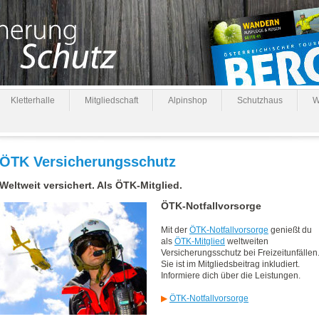
Kletterhalle
Mitgliedschaft
Alpinshop
Schutzhaus
W
ÖTK Versicherungsschutz
Weltweit versichert. Als ÖTK-Mitglied.
ÖTK-Notfallvorsorge
Mit der
ÖTK-Notfallvorsorge
genießt du
als
ÖTK-Mitglied
weltweiten
Versicherungsschutz bei Freizeitunfällen
Sie ist im Mitgliedsbeitrag inkludiert.
Informiere dich über die Leistungen.
▶
ÖTK-Notfallvorsorge