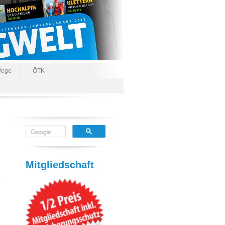
ege
ÖTK
Mitgliedschaft
.