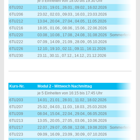
je 5 Einheiten von 18:00 bis 19:30 Uhr
6TU202
12.01., 19.01., 26.01., 09.02., 16.02.2026
6TU206
23.02., 02.03., 09.03., 16.03., 23.03.2026
6TU212
13.04., 20.04., 27.04., 04.05., 11.05.2026
6TU216
18.05., 01.06., 08.06., 15.06., 22.06.2026
6TU220
03.08., 10.08., 17.08., 24.08., 31.08.2026 Sommerferien
6TU222
07.09., 14.09., 21.09., 28.09., 05.10.2026
6TU226
12.10., 19.10., 02.11., 09.11., 16.11.2026
6TU230
23.11., 30.11., 07.12., 14.12., 21.12.2026
Kurs-Nr.
Modul 2 - Mittwoch Nachmittag
je 5 Einheiten von 16:15 bis 17:45 Uhr
6TU203
14.01., 21.01., 28.01., 11.02., 18.02.2026
6TU207
25.02., 04.03., 11.03., 18.03., 25.03.2026
6TU209
08.04., 15.04., 22.04., 29.04., 06.05.2026
6TU213
13.05., 20.05., 27.05., 03.06., 10.06.2026
6TU217
22.07., 29.07., 05.08., 12.08., 19.08.2026 Sommerferien
6TU223
09.09., 16.09., 23.09., 30.09., 07.10.2026