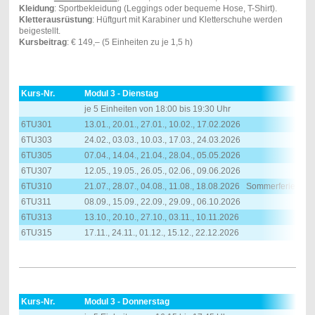
Kleidung
: Sportbekleidung (Leggings oder bequeme Hose, T-Shirt).
Kletterausrüstung
: Hüftgurt mit Karabiner und Kletterschuhe werden
beigestellt.
Kursbeitrag
: € 149,– (5 Einheiten zu je 1,5 h)
Kurs-Nr.
Modul 3 - Dienstag
je 5 Einheiten von 18:00 bis 19:30 Uhr
6TU301
13.01., 20.01., 27.01., 10.02., 17.02.2026
6TU303
24.02., 03.03., 10.03., 17.03., 24.03.2026
6TU305
07.04., 14.04., 21.04., 28.04., 05.05.2026
6TU307
12.05., 19.05., 26.05., 02.06., 09.06.2026
6TU310
21.07., 28.07., 04.08., 11.08., 18.08.2026 Sommerferien
6TU311
08.09., 15.09., 22.09., 29.09., 06.10.2026
6TU313
13.10., 20.10., 27.10., 03.11., 10.11.2026
6TU315
17.11., 24.11., 01.12., 15.12., 22.12.2026
Kurs-Nr.
Modul 3 - Donnerstag