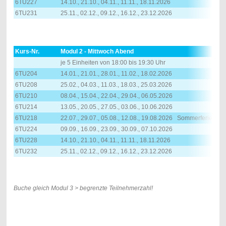
6TU227
14.10., 21.10., 04.11., 11.11., 18.11.2026
6TU231
25.11., 02.12., 09.12., 16.12., 23.12.2026
Kurs-Nr.
Modul 2 - Mittwoch Abend
je 5 Einheiten von 18:00 bis 19:30 Uhr
6TU204
14.01., 21.01., 28.01., 11.02., 18.02.2026
6TU208
25.02., 04.03., 11.03., 18.03., 25.03.2026
6TU210
08.04., 15.04., 22.04., 29.04., 06.05.2026
6TU214
13.05., 20.05., 27.05., 03.06., 10.06.2026
6TU218
22.07., 29.07., 05.08., 12.08., 19.08.2026 Sommerferien
6TU224
09.09., 16.09., 23.09., 30.09., 07.10.2026
6TU228
14.10., 21.10., 04.11., 11.11., 18.11.2026
6TU232
25.11., 02.12., 09.12., 16.12., 23.12.2026
Buche gleich Modul 3 > begrenzte Teilnehmerzahl!