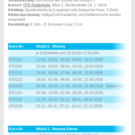
Voraussetzung
: Kenntnisse der Inhalte des Moduls 1
Kursort
:
ÖTK-Kletterhalle
, Wien 1, Bäckerstraße 16, 1. Stock
Kleidung
: Sportbekleidung (Leggings oder bequeme Hose, T-Shirt).
Kletterausrüstung
: Hüftgurt mit Karabiner und Kletterschuhe werden
beigestellt.
Kursbeitrag
: € 149,– (5 Einheiten zu je 1,5 h)
Kurs-Nr.
Modul 2 - Montag
je 5 Einheiten von 16:15 bis 17:45 Uhr
6TU201
12.01., 19.01., 26.01., 09.02., 16.02.2026
6TU205
23.02., 02.03., 09.03., 16.03., 23.03.2026
6TU211
13.04., 20.04., 27.04., 04.05., 11.05.2026
6TU215
18.05., 01.06., 08.06., 15.06., 22.06.2026
6TU219
03.08., 10.08., 17.08., 24.08., 31.08.2026 Sommerferien
6TU221
07.09., 14.09., 21.09., 28.09., 05.10.2026
6TU225
12.10., 19.10., 02.11., 09.11., 16.11.2026
6TU229
23.11., 30.11., 07.12., 14.12., 21.12.2026
Kurs-Nr.
Modul 2 - Montag Abend