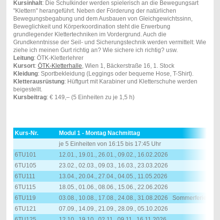
Kursinhalt
: Die Schulkinder werden spielerisch an die Bewegungsart
"Klettern" herangeführt. Neben der Förderung der natürlichen
Bewegungsbegabung und dem Ausbauen von Gleichgewichtssinn,
Beweglichkeit und Körperkoordination steht die Erwerbung
grundlegender Klettertechniken im Vordergrund. Auch die
Grundkenntnisse der Seil- und Sicherungstechnik werden vermittelt: Wie
ziehe ich meinen Gurt richtig an? Wie sichere ich richtig? usw.
Leitung
: ÖTK-Kletterlehrer
Kursort
:
ÖTK-Kletterhalle
, Wien 1, Bäckerstraße 16, 1. Stock
Kleidung
: Sportbekleidung (Leggings oder bequeme Hose, T-Shirt).
Kletterausrüstung
: Hüftgurt mit Karabiner und Kletterschuhe werden
beigestellt.
Kursbeitrag
: € 149,– (5 Einheiten zu je 1,5 h)
Kurs-Nr.
Modul 1 - Montag Nachmittag
je 5 Einheiten von 16:15 bis 17:45 Uhr
6TU101
12.01., 19.01., 26.01., 09.02., 16.02.2026
6TU105
23.02., 02.03., 09.03., 16.03., 23.03.2026
6TU111
13.04., 20.04., 27.04., 04.05., 11.05.2026
6TU115
18.05., 01.06., 08.06., 15.06., 22.06.2026
6TU119
03.08., 10.08., 17.08., 24.08., 31.08.2026 Sommerferien
6TU121
07.09., 14.09., 21.09., 28.09., 05.10.2026
6TU125
12.10., 19.10., 02.11., 09.11., 16.11.2026