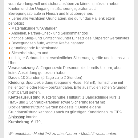
verantwortungsvoll und sicher ausüben zu können, müssen neben
Knoten und der Umgang mit Sicherungsgeräten auch
Bewegungsabläufe in Fleisch und Blut übergehen.
●
Lerne alle wichtigen Grundlagen, die du für das Hallenklettern
benötigst
●
Materialkunde für Anfänger
●
Anseilen, Partner-Check und Seilkommandos
●
richtige Steig- und Grifftechnik unter Einsatz des Körperschwerpunktes
●
Bewegungsabläufe, welche Kraft einsparen
●
grundlegende Knotenkunde
●
Sicherheitsfragen und
●
richtiger Gebrauch unterschiedlicher Sicherungsgeräte und intensives
Üben
Voraussetzung
: Anfänger sowie Personen, die bereits klettern, aber
keine Ausbildung genossen haben.
Dauer
: 10 Stunden (5 Tage zu je 2 Stunden)
Kleidung
: Sportbekleidung (bequeme Hose, T-Shirt), Turnschuhe mit
heller Sohle oder Flip-Flops/Sandalen. Bitte aus hygienischen Gründen
nicht barfuß gehen.
Kletterausrüstung
: Kletterschuhe, Hüftgurt, 1 Bandschlinge kurz, 1
HMS- und 2 Schraubkarabiner sowie Sicherungsgerät mit
Blockierunterstützung werden beigestellt. Deine eigene
Grundausrüstung kannst du auch zu günstigen Konditionen im
ÖTK-
Alpinshop
kaufen.
Kursbeitrag
: € 179,–
Wir empfehlen Modul 1+2 zu absolvieren > Modul 2 weiter unten.