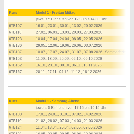
Kurs
Modul 1 - Freitag Mittag
jeweils
5 Einheiten von 12:30 bis 14:30 Uhr
6TB107
16.01., 23.01., 30.01., 13.02., 20.02.2026
6TB118
27.02., 06.03., 13.03., 20.03., 27.03.2026
6TB123
10.04., 17.04., 24.04., 08.05., 22.05.2026
6TB136
29.05., 12.06., 19.06., 26.06., 03.07.2026
6TB137
10.07., 17.07., 24.07., 31.07., 07.08.2026 Sommerferien
6TB153
11.09., 18.09., 25.09., 02.10., 09.10.2026
6TB162
16.10., 23.10., 30.10., 06.11., 13.11.2026
6TB167
20.11., 27.11., 04.12., 11.12., 18.12.2026
Kurs
Modul 1 - Samstag Abend
jeweils
5 Einheiten von 17:15 bis 19:15 Uhr
6TB108
17.01., 24.01., 31.01., 07.02., 14.02.2026
6TB110
21.02., 28.02., 07.03., 14.03., 21.03.2026
6TB124
11.04., 18.04., 25.04., 02.05., 09.05.2026
6TB131
16.05., 23.05., 30.05., 06.06., 13.06.2026