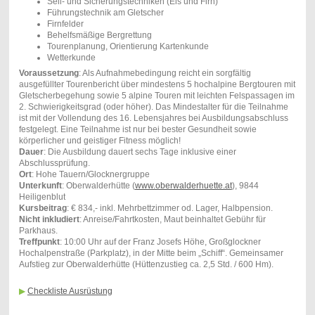
Seil- und Sicherungstechniken (Eis und Firn)
Führungstechnik am Gletscher
Firnfelder
Behelfsmäßige Bergrettung
Tourenplanung, Orientierung Kartenkunde
Wetterkunde
Voraussetzung
: Als Aufnahmebedingung reicht ein sorgfältig
ausgefüllter Tourenbericht über mindestens 5 hochalpine Bergtouren mit
Gletscherbegehung sowie 5 alpine Touren mit leichten Felspassagen im
2. Schwierigkeitsgrad (oder höher). Das Mindestalter für die Teilnahme
ist mit der Vollendung des 16. Lebensjahres bei Ausbildungsabschluss
festgelegt. Eine Teilnahme ist nur bei bester Gesundheit sowie
körperlicher und geistiger Fitness möglich!
Dauer
: Die Ausbildung dauert sechs Tage inklusive einer
Abschlussprüfung.
Ort
: Hohe Tauern/Glocknergruppe
Unterkunft
: Oberwalderhütte (
www.oberwalderhuette.at
), 9844
Heiligenblut
Kursbeitrag
: € 834,- inkl. Mehrbettzimmer od. Lager, Halbpension.
Nicht inkludiert
: Anreise/Fahrtkosten, Maut beinhaltet Gebühr für
Parkhaus.
Treffpunkt
: 10:00 Uhr auf der Franz Josefs Höhe, Großglockner
Hochalpenstraße (Parkplatz), in der Mitte beim „Schiff“. Gemeinsamer
Aufstieg zur Oberwalderhütte (Hüttenzustieg ca. 2,5 Std. / 600 Hm).
▶
Checkliste Ausrüstung