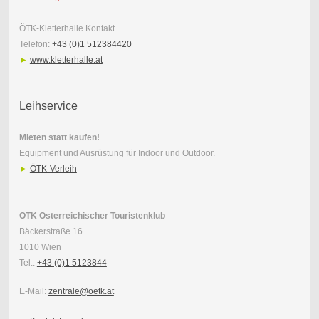
ÖTK-Kletterhalle Kontakt
Telefon:
+43 (0)1 512384420
►
www.kletterhalle.at
Leihservice
Mieten statt kaufen!
Equipment und Ausrüstung für Indoor und Outdoor.
►
ÖTK-Verleih
ÖTK Österreichischer Touristenklub
Bäckerstraße 16
1010 Wien
Tel.:
+43 (0)1 5123844
E-Mail:
zentrale@oetk.at